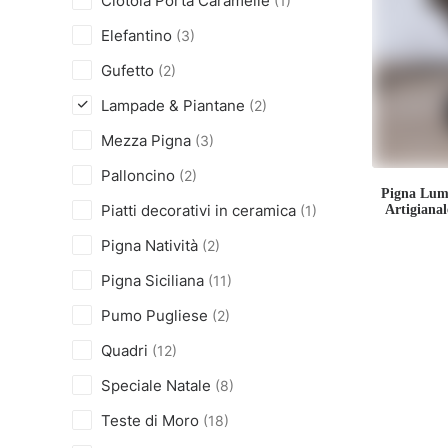
Ciotola Porta Caramelle
(1)
Elefantino
(3)
Gufetto
(2)
Lampade & Piantane
(2)
Mezza Pigna
(3)
Palloncino
(2)
Pigna Lume
Piatti decorativi in ceramica
Artigiana
(1)
Pigna Natività
(2)
Pigna Siciliana
(11)
Pumo Pugliese
(2)
Quadri
(12)
Speciale Natale
(8)
Teste di Moro
(18)