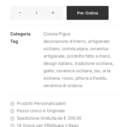
Pre-Ordina
Ciotola
Pigna
in
Categoria
Ciotola Pigna
Ceramica
Tag
decorazione d'interni
,
artigianato
Siciliana
siciliano
,
ciotola pigna
,
ceramica
Artigianale
artigianale
,
prodotto fatto a mano
,
-
design italiano
,
tradizione siciliana
,
6
giallo
,
ceramica siciliana
,
blu
,
arte
cm
siciliana
,
rosso
,
pittura a freddo
,
-
ceramica di sciacca
12
cm
-
Prodotti Personalizzabili
Rosso
Pezzo Unico e Originale
Giallo
Spedizione Gratuita da € 200,00
e
14 Giorni per Effettuare il Reso